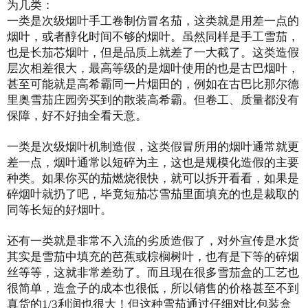
为几类：
一类是次级烟叶手工卷制仿冒名茄，这类就是用差一点的
烟叶，或者醇化时间不够的烟叶。虽然同样是手工雪茄，
也是长茄芯烟叶，但是品质上就差了一大截了。这类造假
层次相差很大，最高等级的是烟叶使用的也是古巴烟叶，
甚至可能就是高希霸同一片烟田的，例如在古巴比那尔德
里奥雪茄庄园旁买到的散装高希霸。但卷工、质量都没有
保障，好不好抽全看天意。
一类是次级烟叶机制造假，这类假冒所用的烟叶通常就更
差一点，烟叶通常以短碎为主，这也是规模化造假的主要
种类。如果你买的茄燃烧很快，就可以拆开看看，如果是
碎烟叶就扔了吧，毕竟短茄芯雪茄里面填充的也是裁取的
同等长短的好烟叶。
还有一类就是非常不入流的劣质造假了，对外宣传是水货
其实是雪茄中填充的芭蕉或棕榈树叶，也有是下等的碎烟
丝等等，这就非常差劲了。而且现在很多雪茄盒的工艺也
很简单，造盒子的成本也很低，所以销售的价格甚至不到
真货的1/3利润也很大！但这种雪茄通过仔细对比包装盒