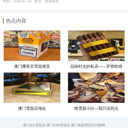
时间：2026-07-10
栏目：
雪茄杂谈
热点内容
澳门哪里买雪茄便宜
品味时光的私语——罗密欧猎
人雪茄
澳门雪茄店地址
致雪茄小白—我只说四点
澳门pcc雪茄店 澳门lcdh雪茄店 澳门免税雪茄店代购网