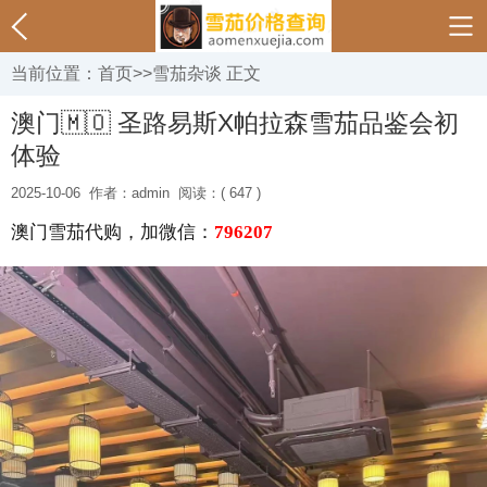
当前位置：
首页
>>
雪茄杂谈
正文
澳门🇲🇴 圣路易斯X帕拉森雪茄品鉴会初
体验
2025-10-06
作者：admin
阅读：( 647 )
澳门雪茄代购，加微信：
796207