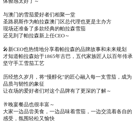
体验感太好了～
与澳门的雪茄爱好者们相聚一堂
圣路易斯作为帕拉森澳门区总代理也更是主办方
现场还准备了多款经典的帕拉森雪茄
还见到了帕拉森新上任CEO～
🎤新CEO也热情地分享着帕拉森的品牌故事和未来规划
才知道帕拉森始于1865年古巴，五代家族匠人以百年传承
坚守手工雪茄工艺
历经悠久岁月，将“慢醇化”的匠心融入每一支雪茄，成为
品质与韧性的象征
让在场的爱好者们对这个品牌有了更深的了解～
🥂晚宴餐品也很丰富～
大家一边品尝美食，一边品味着雪茄，一边交流着各自的
感受，氛围轻松又愉快