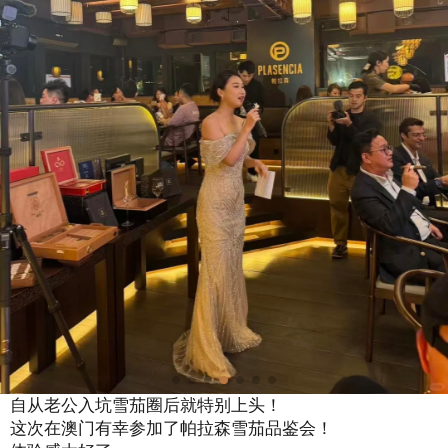
自从老公入坑雪茄圈后就特别上头！
这次在澳门有幸参加了帕拉森雪茄品鉴会！