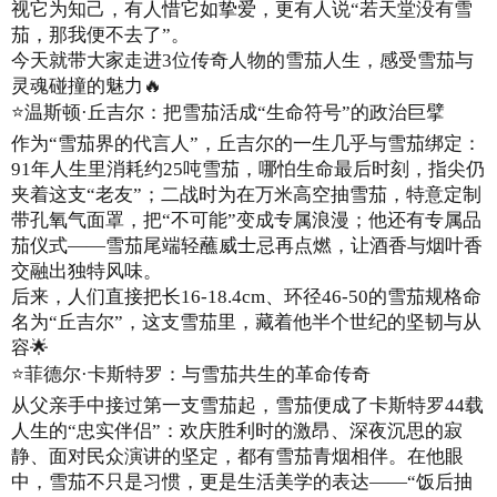
视它为知己，有人惜它如挚爱，更有人说“若天堂没有雪
茄，那我便不去了”。
今天就带大家走进3位传奇人物的雪茄人生，感受雪茄与
灵魂碰撞的魅力🔥
⭐温斯顿·丘吉尔：把雪茄活成“生命符号”的政治巨擘
作为“雪茄界的代言人”，丘吉尔的一生几乎与雪茄绑定：
91年人生里消耗约25吨雪茄，哪怕生命最后时刻，指尖仍
夹着这支“老友”；二战时为在万米高空抽雪茄，特意定制
带孔氧气面罩，把“不可能”变成专属浪漫；他还有专属品
茄仪式——雪茄尾端轻蘸威士忌再点燃，让酒香与烟叶香
交融出独特风味。
后来，人们直接把长16-18.4cm、环径46-50的雪茄规格命
名为“丘吉尔”，这支雪茄里，藏着他半个世纪的坚韧与从
容🌟
⭐菲德尔·卡斯特罗：与雪茄共生的革命传奇
从父亲手中接过第一支雪茄起，雪茄便成了卡斯特罗44载
人生的“忠实伴侣”：欢庆胜利时的激昂、深夜沉思的寂
静、面对民众演讲的坚定，都有雪茄青烟相伴。在他眼
中，雪茄不只是习惯，更是生活美学的表达——“饭后抽