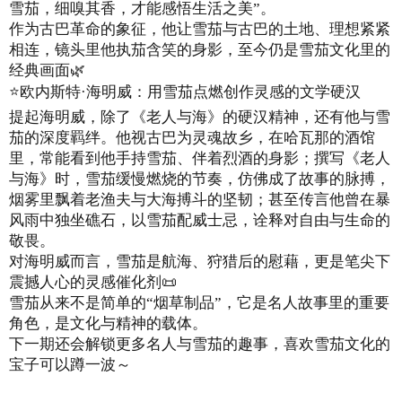
雪茄，细嗅其香，才能感悟生活之美”。
作为古巴革命的象征，他让雪茄与古巴的土地、理想紧紧
相连，镜头里他执茄含笑的身影，至今仍是雪茄文化里的
经典画面🌿
⭐欧内斯特·海明威：用雪茄点燃创作灵感的文学硬汉
提起海明威，除了《老人与海》的硬汉精神，还有他与雪
茄的深度羁绊。他视古巴为灵魂故乡，在哈瓦那的酒馆
里，常能看到他手持雪茄、伴着烈酒的身影；撰写《老人
与海》时，雪茄缓慢燃烧的节奏，仿佛成了故事的脉搏，
烟雾里飘着老渔夫与大海搏斗的坚韧；甚至传言他曾在暴
风雨中独坐礁石，以雪茄配威士忌，诠释对自由与生命的
敬畏。
对海明威而言，雪茄是航海、狩猎后的慰藉，更是笔尖下
震撼人心的灵感催化剂📜
雪茄从来不是简单的“烟草制品”，它是名人故事里的重要
角色，是文化与精神的载体。
下一期还会解锁更多名人与雪茄的趣事，喜欢雪茄文化的
宝子可以蹲一波～