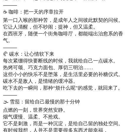
⸻
☕ 咖啡：把一天的序章拉开
第一口入喉的那种苦，是成年人之间彼此默契的问候。
它让人清醒，但不吵闹；提神，但又温柔。
在西班牙，随便一个街角咖啡厅，都能端出治愈系的香
气。
⸻
🥐 碳水：让心情软下来
每次紧绷得快要断线的时候，我就给自己一点碳水。
热烤可颂、巧克力面包、厚切三明治……
这些小小的快乐不是堕落，是生活里必要的补糖仪式。
碳水不是敌人，是情绪的缓冲器。
吃下去的一瞬间，那种“烦什么呢”的感觉，就回来了。
⸻
🌫️ 雪茄：留给自己最慢的那十分钟
点燃的一刻，世界突然安静。
烟气缓慢、温柔、不抢戏。
它不是刺激，而是一种沉淀，是给自己留的独处空间。
有时候我想，人并不是需要很多东西才能幸福，