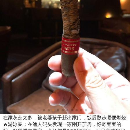
在家灰茄太多，被老婆孩子赶出家门，饭后散步顺便燃烧
🔥游泳圈；在渔人码头发现一家刚开茄房，好奇宝宝的