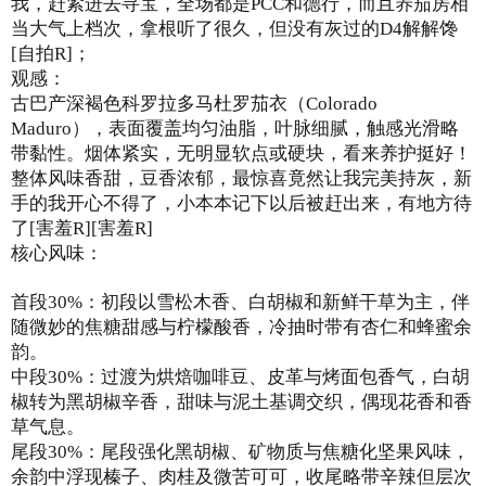
我，赶紧进去寻宝，全场都是PCC和德行，而且养茄房相
当大气上档次，拿根听了很久，但没有灰过的D4解解馋
[自拍R]；
观感：
古巴产深褐色科罗拉多马杜罗茄衣（Colorado
Maduro），表面覆盖均匀油脂，叶脉细腻，触感光滑略
带黏性。烟体紧实，无明显软点或硬块，看来养护挺好！
整体风味香甜，豆香浓郁，最惊喜竟然让我完美持灰，新
手的我开心不得了，小本本记下以后被赶出来，有地方待
了[害羞R][害羞R]
核心风味：
首段30%：初段以雪松木香、白胡椒和新鲜干草为主，伴
随微妙的焦糖甜感与柠檬酸香，冷抽时带有杏仁和蜂蜜余
韵。
中段30%：过渡为烘焙咖啡豆、皮革与烤面包香气，白胡
椒转为黑胡椒辛香，甜味与泥土基调交织，偶现花香和香
草气息。
尾段30%：尾段强化黑胡椒、矿物质与焦糖化坚果风味，
余韵中浮现榛子、肉桂及微苦可可，收尾略带辛辣但层次