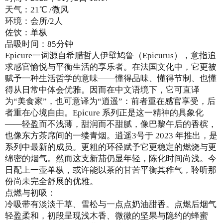
天气：21℃ /微风
环境：会所/2人
佐饮：单枞
品吸时间：85分钟
Epicure一词源自希腊哲人伊壁鸠鲁（Epicurus），意指追
求感官愉悦与平衡生活的享乐者。在法国文化中，它更被
赋予一种生活哲学的意味——懂得品味、懂得节制、也懂
得从日常中体会优雅。因而在中文语境下，它可直译
为“美食家”，也可意译为“逍遥”：前者重在感官享受，后
者重在心境自由。Epicure 系列正是这一精神的具象化
——轻盈而不浅薄，甜润而不甜腻，像巴黎午后的香槟，
也像东方茶席间的一缕青烟。逍遥3号于 2023 年推出，是
系列中最新的成员。更粗的环径赋予它更稳定的燃烧与更
绵密的烟气。然而这支新茄仍显年轻，陈化时间尚浅。今
日配上一壶单枞，或许能以茶的甘苦平衡其稚气，聆听那
份尚未完全舒展的优雅。
点燃与初吸：
冷吸带有淡淡干草、雪松与一点点奶油甜香。点燃后烟气
轻盈柔和，初段呈现浅木香、微微的坚果与隐约的蜂蜜