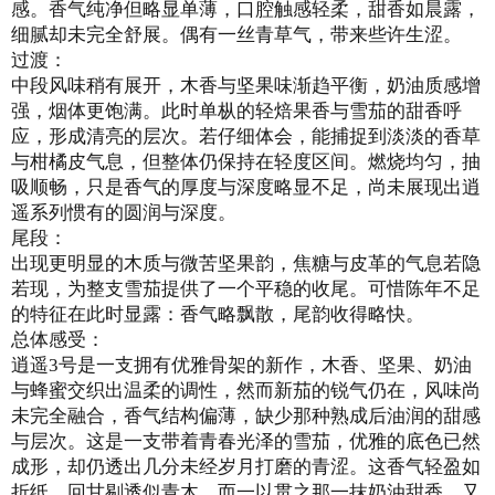
感。香气纯净但略显单薄，口腔触感轻柔，甜香如晨露，
细腻却未完全舒展。偶有一丝青草气，带来些许生涩。
过渡：
中段风味稍有展开，木香与坚果味渐趋平衡，奶油质感增
强，烟体更饱满。此时单枞的轻焙果香与雪茄的甜香呼
应，形成清亮的层次。若仔细体会，能捕捉到淡淡的香草
与柑橘皮气息，但整体仍保持在轻度区间。燃烧均匀，抽
吸顺畅，只是香气的厚度与深度略显不足，尚未展现出逍
遥系列惯有的圆润与深度。
尾段：
出现更明显的木质与微苦坚果韵，焦糖与皮革的气息若隐
若现，为整支雪茄提供了一个平稳的收尾。可惜陈年不足
的特征在此时显露：香气略飘散，尾韵收得略快。
总体感受：
逍遥3号是一支拥有优雅骨架的新作，木香、坚果、奶油
与蜂蜜交织出温柔的调性，然而新茄的锐气仍在，风味尚
未完全融合，香气结构偏薄，缺少那种熟成后油润的甜感
与层次。这是一支带着青春光泽的雪茄，优雅的底色已然
成形，却仍透出几分未经岁月打磨的青涩。这香气轻盈如
折纸，回甘剔透似青木，而一以贯之那一抹奶油甜香，又