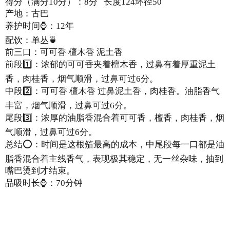
得分（满分10分）：8分
长度124环径50
产地：古巴
养护时间⌚：12年
配饮：单丛🍵
前三口：可可香 檀木香 泥土香
前段1️⃣：浓郁的可可香夹着檀木香，过鼻有着厚重泥土
香，肉桂香，烟气顺滑，过鼻可过6分。
中段2️⃣：可可香 檀木香 过鼻泥土香，肉桂香。油脂香气
丰富，烟气顺滑，过鼻可过6分。
尾段3️⃣：浓厚的油脂香混合着可可香，檀香，肉桂香，烟
气顺滑，过鼻可过6分。
总结⭕：时间是这根笳最高的成本，中尾段每一口都是油
脂香混合着主线香气，表现极其稳定，无一丝杂味，抽到
嘴巴烫到才结束。
品吸时长⌚：70分钟