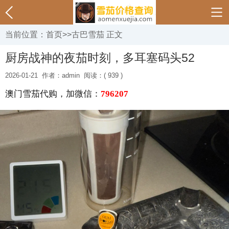
当前位置：
首页
>>
古巴雪茄
正文
厨房战神的夜茄时刻，多耳塞码头52
2026-01-21
作者：admin
阅读：( 939 )
澳门雪茄代购，加微信：
796207