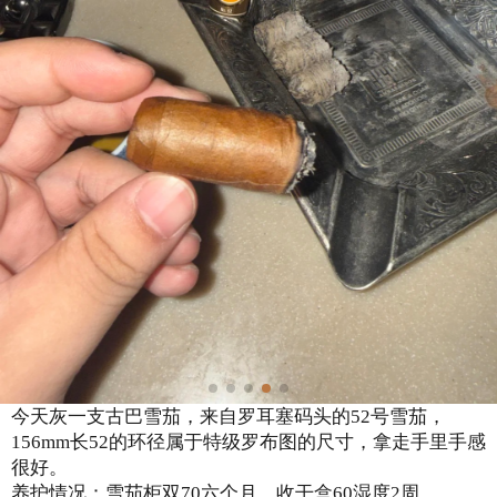
今天灰一支古巴雪茄，来自罗耳塞码头的52号雪茄，
156mm长52的环径属于特级罗布图的尺寸，拿走手里手感
很好。
养护情况：雪茄柜双70六个月，收干盒60湿度2周