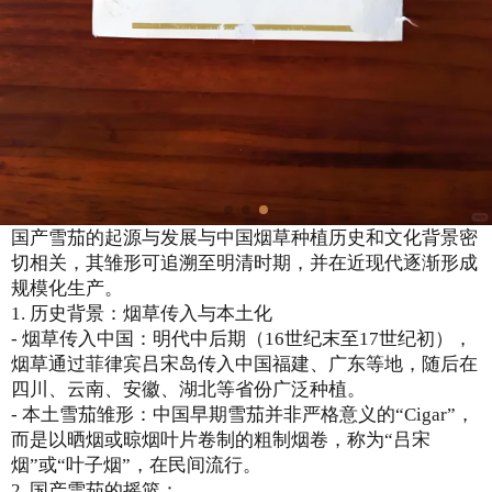
国产雪茄的起源与发展与中国烟草种植历史和文化背景密
切相关，其雏形可追溯至明清时期，并在近现代逐渐形成
规模化生产。
1. 历史背景：烟草传入与本土化
- 烟草传入中国：明代中后期（16世纪末至17世纪初），
烟草通过菲律宾吕宋岛传入中国福建、广东等地，随后在
四川、云南、安徽、湖北等省份广泛种植。
- 本土雪茄雏形：中国早期雪茄并非严格意义的“Cigar”，
而是以晒烟或晾烟叶片卷制的粗制烟卷，称为“吕宋
烟”或“叶子烟”，在民间流行。
2. 国产雪茄的摇篮：