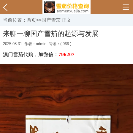
当前位置：
首页
>>
国产雪茄
正文
来聊一聊国产雪茄的起源与发展
2025-08-31
作者：admin
阅读：( 966 )
澳门雪茄代购，加微信：
796207