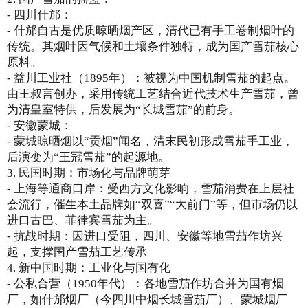
- 四川什邡：
- 什邡自古是优质晾晒烟产区，清代已有手工卷制烟叶的
传统。其烟叶因气候和土壤条件独特，成为国产雪茄核心
原料。
- 益川工业社（1895年）：被视为中国机制雪茄的起点。
由王叔言创办，采用传统工艺结合近代技术生产雪茄，曾
为清皇室特供，后发展为“长城雪茄”的前身。
- 安徽蒙城：
- 蒙城晾晒烟以“贡烟”闻名，清末民初形成雪茄手工业，
后演变为“王冠雪茄”的起源地。
3. 民国时期：市场化与品牌萌芽
- 上海等通商口岸：受西方文化影响，雪茄消费在上层社
会流行，催生本土品牌如“双喜”“大前门”等，但市场仍以
进口古巴、菲律宾雪茄为主。
- 抗战时期：因进口受阻，四川、安徽等地雪茄作坊兴
起，支撑国产雪茄工艺传承
4. 新中国时期：工业化与国有化
- 公私合营（1950年代）：各地雪茄作坊合并为国有烟
厂，如什邡烟厂（今四川中烟长城雪茄厂）、蒙城烟厂