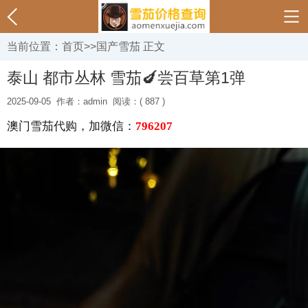
当前位置：
首页
>>
国产雪茄
正文
泰山 都市丛林 雪茄🍆尝百草第1弹
2025-09-05
作者：admin
阅读：( 887 )
澳门雪茄代购，加微信：
796207