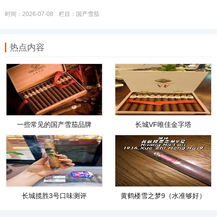
时间：2026-07-08
栏目：
国产雪茄
热点内容
一些常见的国产雪茄品牌
长城VF唯佳金字塔
长城揽胜3号口味测评
黄鹤楼雪之梦9（水准够好）