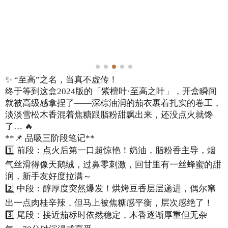
✨ “至高”之名，当真不虚传！
终于等到这盒2024版的「紫檀叶·至高之叶」，开盒瞬间
就被高级感拿捏了——深棕油润的茄衣裹着扎实的卷工，
淡淡雪松木香混着焦糖跟脂粉甜飘出来，还没点火就馋
了… 🔥
**📌 品吸三阶段笔记**
1️⃣ 前段：点火后第一口超惊艳！奶油，脂粉香主导，烟
气丝滑得像天鹅绒，过鼻零刺激，回甘里有一丝蜂蜜的甜
润，新手友好度拉满～
2️⃣ 中段：醇厚度突然爆发！烘烤豆香层层递进，偶尔窜
出一点肉桂辛辣，但马上被焦糖感平衡，层次感绝了！
3️⃣ 尾段：接近茄标时依然稳定，木香逐渐厚重但无杂