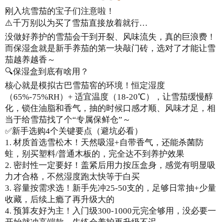
刚入坑雪茄的宝子们注意啦！
⚠️千万别以为买了雪茄直接放着就行…
没做好养护的雪茄会干到开裂、风味流失，真的巨浪费！
而保湿盒就是新手养茄的第一块敲门砖，选对了才能让雪
茄越养越香～
🔍保湿盒到底有啥用？
核心就是模拟古巴雪茄窖的环境！恒定湿度
（65%-75%RH）+ 适宜温度（18-20℃），让雪茄缓慢醇
化，锁住油脂和香气，抽的时候口感才顺、风味才足，相
当于给雪茄找了个“专属保鲜仓”～
✅新手选购4个关键要点（避坑必看）
1. 材质首选雪松木！天然吸湿+自带香气，还能杀菌防
蛀，别买塑料/普通木板的，完全达不到养护效果
2. 密封性一定要好！盖紧后用力按压盒身，感觉有明显吸
力才合格，不然湿度跑太快等于白买
3. 容量按需求选！新手先冲25-50支的，足够日常抽+少量
收藏，后续上瘾了再升级大的
4. 预算友好为主！入门级300-1000元完全够用，没必要一